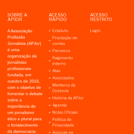
SOBRE A
ACESSO
ACESSO
APJOR
RÁPIDO
RESTRITO
Estatuto
Login
A Associação
Profissão
Prestação de
Jornalista (APJor)
contas
é uma
Parceiros
organização de
Regimento
jornalistas
interno
profissionais
Atas
fundada, em
Associados
outubro de 2016,
Membros da
com o objetivo de
Diretoria
fomentar o debate
História da APJor
sobre a
Agenda
importância de
Notas Oficiais
um jornalismo
ético e plural para
Política de
o fortalecimento
Privacidade
da democracia
Associe-se